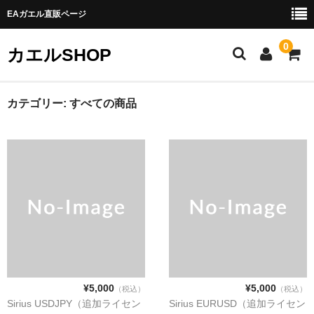
EAガエル直販ページ
0
カエルSHOP
ホーム
カテゴリー:
すべての商品
お得意さま割引
口座変更はこちら
ブログ
お問い合わせ
¥5,000
¥5,000
（税込）
（税込）
Sirius USDJPY（追加ライセン
Sirius EURUSD（追加ライセン