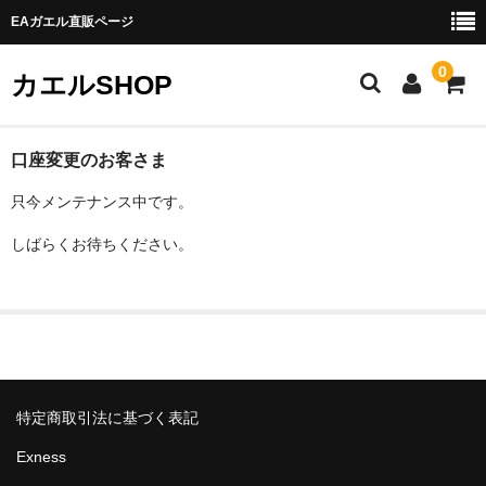
EAガエル直販ページ
0
カエルSHOP
ホーム
口座変更のお客さま
只今メンテナンス中です。
お得意さま割引
しばらくお待ちください。
口座変更はこちら
ブログ
お問い合わせ
特定商取引法に基づく表記
Exness